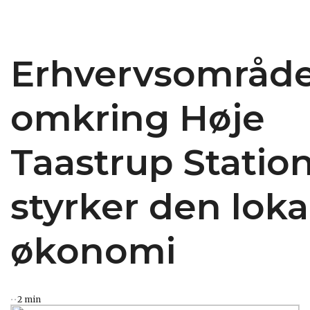
Erhvervsområd
omkring Høje
Taastrup Statio
styrker den loka
økonomi
2 min