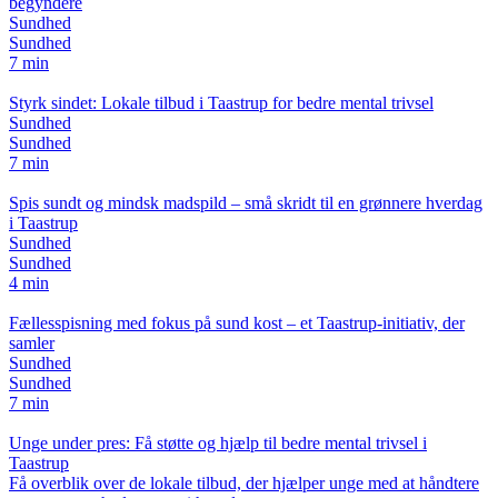
begyndere
Sundhed
Sundhed
7 min
Styrk sindet: Lokale tilbud i Taastrup for bedre mental trivsel
Sundhed
Sundhed
7 min
Spis sundt og mindsk madspild – små skridt til en grønnere hverdag
i Taastrup
Sundhed
Sundhed
4 min
Fællesspisning med fokus på sund kost – et Taastrup-initiativ, der
samler
Sundhed
Sundhed
7 min
Unge under pres: Få støtte og hjælp til bedre mental trivsel i
Taastrup
Få overblik over de lokale tilbud, der hjælper unge med at håndtere