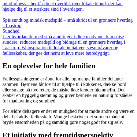
mindfulness – her får du et overblik over lokale tilbud, der kan
hjælpe dig til et stærkere sind i hverdagen.
Spis sundt og mindsk madspild – små skridt til en grønnere hverdag
i Taastrup
Sundhed
Lær hvordan du med små ændringer i dine madvaner kan spise
sundere, reducere madspild og bidrage til en grønnere hverdag i
Taastrup. Få inspiration til lokale initiativer, sæsonråvarer og
fællesskaber, der gør det nemt at leve mere bæredygtigt.
En oplevelse for hele familien
Fællesspisningerne er åbne for alle, og mange familier deltager
sammen. Børnene får lov til at hjælpe til i køkkenet, dække bord
eller smage på nye retter, de måske ikke kender hjemmefra. Det
skaber en hyggelig stemning og giver børnene en naturlig forståelse
for madlavning og sundhed.
For ældre deltagere er det en mulighed for at møde andre og være en
del af et aktivt fællesskab. Mange beskriver det som en måde at
bryde ensomheden på og samtidig gøre noget godt for sig selv.
Et initiativ med fremtidsperspektiv