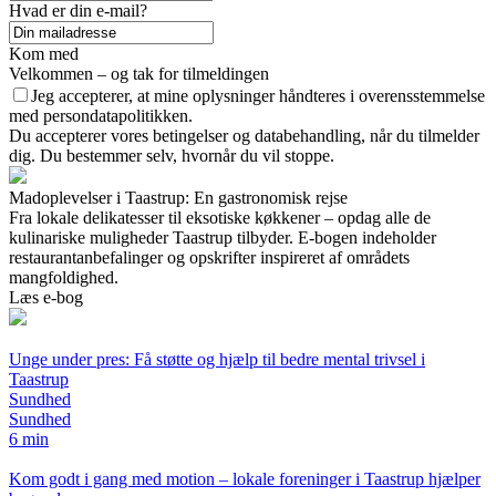
Hvad er din e-mail?
Kom med
Velkommen – og tak for tilmeldingen
Jeg accepterer, at mine oplysninger håndteres i overensstemmelse
med persondatapolitikken.
Du accepterer vores betingelser og databehandling, når du tilmelder
dig. Du bestemmer selv, hvornår du vil stoppe.
Madoplevelser i Taastrup: En gastronomisk rejse
Fra lokale delikatesser til eksotiske køkkener – opdag alle de
kulinariske muligheder Taastrup tilbyder. E-bogen indeholder
restaurantanbefalinger og opskrifter inspireret af områdets
mangfoldighed.
Læs e-bog
Unge under pres: Få støtte og hjælp til bedre mental trivsel i
Taastrup
Sundhed
Sundhed
6 min
Kom godt i gang med motion – lokale foreninger i Taastrup hjælper