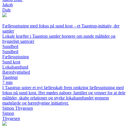
Jakob
Dale
Fællesspisning med fokus på sund kost – et Taastrup-initiativ, der
samler
Lokale kræfter i Taastrup samler borgere om sunde måltider og
hyggeligt samvær
Sundhed
Sundhed
Fællesspisning
Sund kost
Lokalsamfund
Bæredygtighed
Taastrup
7 min
I Taastrup spirer et nyt fællesskab frem omkring fællesspisning med
fokus på sund kost. Her mødes naboer, familier og venner for at dele
måltider, skabe relationer og styrke lokalsamfundet gennem
madglæde og bæredygtige initiativer.
Simon Thygesen
Simon
Thygesen