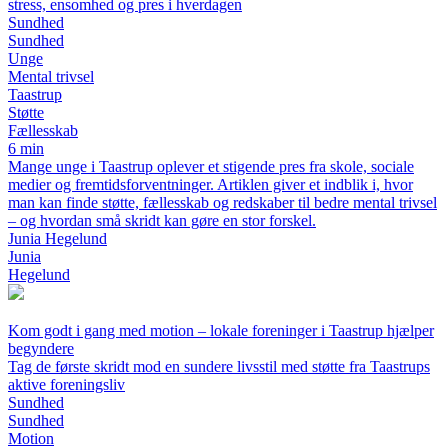
stress, ensomhed og pres i hverdagen
Sundhed
Sundhed
Unge
Mental trivsel
Taastrup
Støtte
Fællesskab
6 min
Mange unge i Taastrup oplever et stigende pres fra skole, sociale
medier og fremtidsforventninger. Artiklen giver et indblik i, hvor
man kan finde støtte, fællesskab og redskaber til bedre mental trivsel
– og hvordan små skridt kan gøre en stor forskel.
Junia Hegelund
Junia
Hegelund
Kom godt i gang med motion – lokale foreninger i Taastrup hjælper
begyndere
Tag de første skridt mod en sundere livsstil med støtte fra Taastrups
aktive foreningsliv
Sundhed
Sundhed
Motion