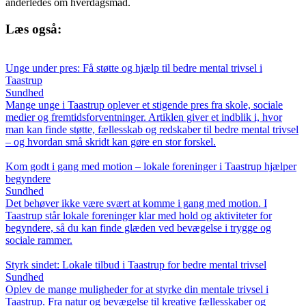
anderledes om hverdagsmad.
Læs også:
Unge under pres: Få støtte og hjælp til bedre mental trivsel i
Taastrup
Sundhed
Mange unge i Taastrup oplever et stigende pres fra skole, sociale
medier og fremtidsforventninger. Artiklen giver et indblik i, hvor
man kan finde støtte, fællesskab og redskaber til bedre mental trivsel
– og hvordan små skridt kan gøre en stor forskel.
Kom godt i gang med motion – lokale foreninger i Taastrup hjælper
begyndere
Sundhed
Det behøver ikke være svært at komme i gang med motion. I
Taastrup står lokale foreninger klar med hold og aktiviteter for
begyndere, så du kan finde glæden ved bevægelse i trygge og
sociale rammer.
Styrk sindet: Lokale tilbud i Taastrup for bedre mental trivsel
Sundhed
Oplev de mange muligheder for at styrke din mentale trivsel i
Taastrup. Fra natur og bevægelse til kreative fællesskaber og