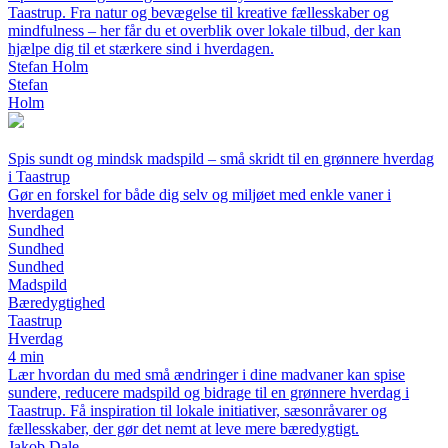
Taastrup. Fra natur og bevægelse til kreative fællesskaber og
mindfulness – her får du et overblik over lokale tilbud, der kan
hjælpe dig til et stærkere sind i hverdagen.
Stefan Holm
Stefan
Holm
Spis sundt og mindsk madspild – små skridt til en grønnere hverdag
i Taastrup
Gør en forskel for både dig selv og miljøet med enkle vaner i
hverdagen
Sundhed
Sundhed
Sundhed
Madspild
Bæredygtighed
Taastrup
Hverdag
4 min
Lær hvordan du med små ændringer i dine madvaner kan spise
sundere, reducere madspild og bidrage til en grønnere hverdag i
Taastrup. Få inspiration til lokale initiativer, sæsonråvarer og
fællesskaber, der gør det nemt at leve mere bæredygtigt.
Jakob Dale