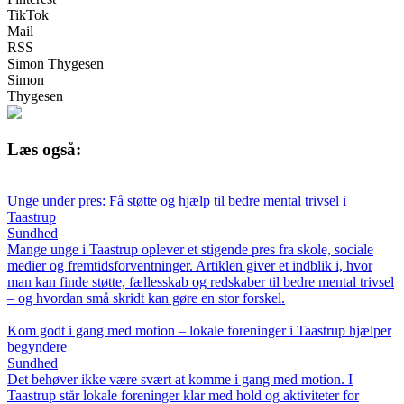
TikTok
Mail
RSS
Simon Thygesen
Simon
Thygesen
Læs også:
Unge under pres: Få støtte og hjælp til bedre mental trivsel i
Taastrup
Sundhed
Mange unge i Taastrup oplever et stigende pres fra skole, sociale
medier og fremtidsforventninger. Artiklen giver et indblik i, hvor
man kan finde støtte, fællesskab og redskaber til bedre mental trivsel
– og hvordan små skridt kan gøre en stor forskel.
Kom godt i gang med motion – lokale foreninger i Taastrup hjælper
begyndere
Sundhed
Det behøver ikke være svært at komme i gang med motion. I
Taastrup står lokale foreninger klar med hold og aktiviteter for