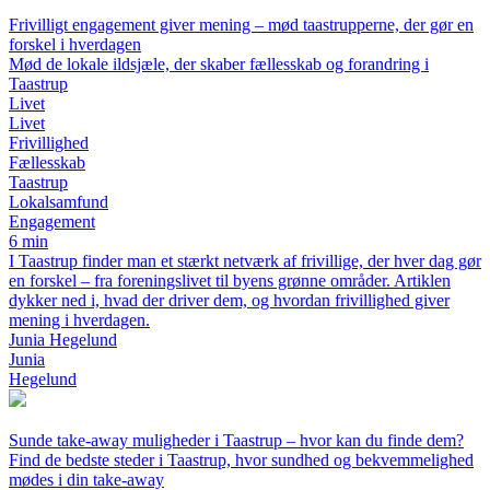
Frivilligt engagement giver mening – mød taastrupperne, der gør en
forskel i hverdagen
Mød de lokale ildsjæle, der skaber fællesskab og forandring i
Taastrup
Livet
Livet
Frivillighed
Fællesskab
Taastrup
Lokalsamfund
Engagement
6 min
I Taastrup finder man et stærkt netværk af frivillige, der hver dag gør
en forskel – fra foreningslivet til byens grønne områder. Artiklen
dykker ned i, hvad der driver dem, og hvordan frivillighed giver
mening i hverdagen.
Junia Hegelund
Junia
Hegelund
Sunde take-away muligheder i Taastrup – hvor kan du finde dem?
Find de bedste steder i Taastrup, hvor sundhed og bekvemmelighed
mødes i din take-away