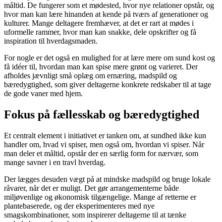
måltid. De fungerer som et mødested, hvor nye relationer opstår, og
hvor man kan lære hinanden at kende på tværs af generationer og
kulturer. Mange deltagere fremhæver, at det er rart at mødes i
uformelle rammer, hvor man kan snakke, dele opskrifter og få
inspiration til hverdagsmaden.
For nogle er det også en mulighed for at lære mere om sund kost og
få idéer til, hvordan man kan spise mere grønt og varieret. Der
afholdes jævnligt små oplæg om ernæring, madspild og
bæredygtighed, som giver deltagerne konkrete redskaber til at tage
de gode vaner med hjem.
Fokus på fællesskab og bæredygtighed
Et centralt element i initiativet er tanken om, at sundhed ikke kun
handler om, hvad vi spiser, men også om, hvordan vi spiser. Når
man deler et måltid, opstår der en særlig form for nærvær, som
mange savner i en travl hverdag.
Der lægges desuden vægt på at mindske madspild og bruge lokale
råvarer, når det er muligt. Det gør arrangementerne både
miljøvenlige og økonomisk tilgængelige. Mange af retterne er
plantebaserede, og der eksperimenteres med nye
smagskombinationer, som inspirerer deltagerne til at tænke