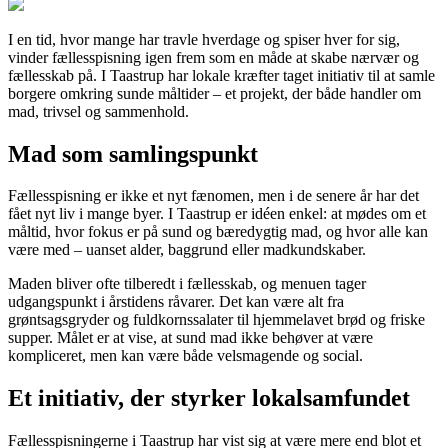
I en tid, hvor mange har travle hverdage og spiser hver for sig,
vinder fællesspisning igen frem som en måde at skabe nærvær og
fællesskab på. I Taastrup har lokale kræfter taget initiativ til at samle
borgere omkring sunde måltider – et projekt, der både handler om
mad, trivsel og sammenhold.
Mad som samlingspunkt
Fællesspisning er ikke et nyt fænomen, men i de senere år har det
fået nyt liv i mange byer. I Taastrup er idéen enkel: at mødes om et
måltid, hvor fokus er på sund og bæredygtig mad, og hvor alle kan
være med – uanset alder, baggrund eller madkundskaber.
Maden bliver ofte tilberedt i fællesskab, og menuen tager
udgangspunkt i årstidens råvarer. Det kan være alt fra
grøntsagsgryder og fuldkornssalater til hjemmelavet brød og friske
supper. Målet er at vise, at sund mad ikke behøver at være
kompliceret, men kan være både velsmagende og social.
Et initiativ, der styrker lokalsamfundet
Fællesspisningerne i Taastrup har vist sig at være mere end blot et