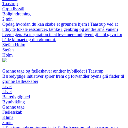
Taastrup
Grøn livsstil
Boligindretning
2 min
Opdag hvordan du kan skabe et grønnere hjem i Taastrup ved at
udnytte lokale ressourcer, tænke i genbrug og ændre små vaner i
hverdagen. Få inspiration til at leve mere miljøvenligt – til gavn for
både klimaet og din økonomi.
Stefan Holm
Stefan
Holm
Grønne tage og fælleshaver ændrer bybilledet i Taastrup
Bæredygtige initiativer spirer frem og forvandler byens grå flader til
grønne fællesskaber
Livet
Livet
Bæredygtighed
Byudvikling
Grønne tage
Fællesskab
Klima
3 min
I Taastrup vokser grønne tage, fælleshaver og urbane oaser frem