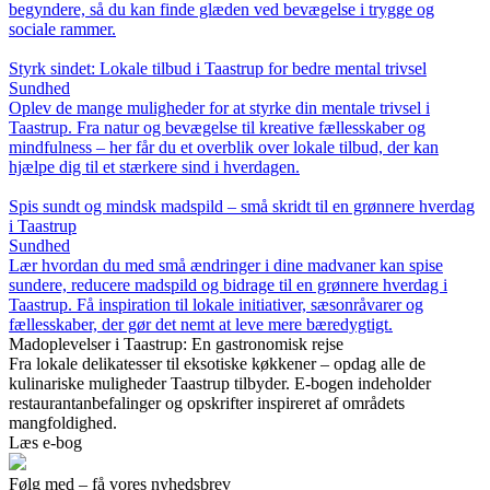
begyndere, så du kan finde glæden ved bevægelse i trygge og
sociale rammer.
Styrk sindet: Lokale tilbud i Taastrup for bedre mental trivsel
Sundhed
Oplev de mange muligheder for at styrke din mentale trivsel i
Taastrup. Fra natur og bevægelse til kreative fællesskaber og
mindfulness – her får du et overblik over lokale tilbud, der kan
hjælpe dig til et stærkere sind i hverdagen.
Spis sundt og mindsk madspild – små skridt til en grønnere hverdag
i Taastrup
Sundhed
Lær hvordan du med små ændringer i dine madvaner kan spise
sundere, reducere madspild og bidrage til en grønnere hverdag i
Taastrup. Få inspiration til lokale initiativer, sæsonråvarer og
fællesskaber, der gør det nemt at leve mere bæredygtigt.
Madoplevelser i Taastrup: En gastronomisk rejse
Fra lokale delikatesser til eksotiske køkkener – opdag alle de
kulinariske muligheder Taastrup tilbyder. E-bogen indeholder
restaurantanbefalinger og opskrifter inspireret af områdets
mangfoldighed.
Læs e-bog
Følg med – få vores nyhedsbrev