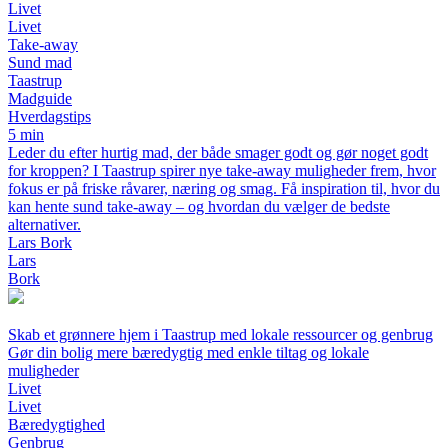
Livet
Livet
Take-away
Sund mad
Taastrup
Madguide
Hverdagstips
5 min
Leder du efter hurtig mad, der både smager godt og gør noget godt
for kroppen? I Taastrup spirer nye take-away muligheder frem, hvor
fokus er på friske råvarer, næring og smag. Få inspiration til, hvor du
kan hente sund take-away – og hvordan du vælger de bedste
alternativer.
Lars Bork
Lars
Bork
Skab et grønnere hjem i Taastrup med lokale ressourcer og genbrug
Gør din bolig mere bæredygtig med enkle tiltag og lokale
muligheder
Livet
Livet
Bæredygtighed
Genbrug