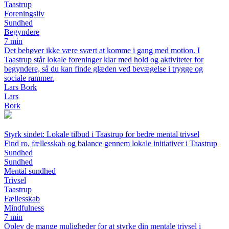
Taastrup
Foreningsliv
Sundhed
Begyndere
7 min
Det behøver ikke være svært at komme i gang med motion. I
Taastrup står lokale foreninger klar med hold og aktiviteter for
begyndere, så du kan finde glæden ved bevægelse i trygge og
sociale rammer.
Lars Bork
Lars
Bork
Styrk sindet: Lokale tilbud i Taastrup for bedre mental trivsel
Find ro, fællesskab og balance gennem lokale initiativer i Taastrup
Sundhed
Sundhed
Mental sundhed
Trivsel
Taastrup
Fællesskab
Mindfulness
7 min
Oplev de mange muligheder for at styrke din mentale trivsel i