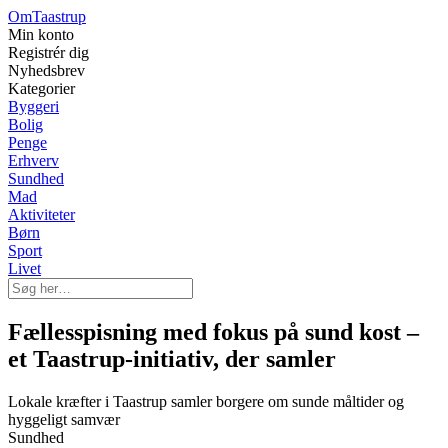
Om
Taastrup
Min konto
Registrér dig
Nyhedsbrev
Kategorier
Byggeri
Bolig
Penge
Erhverv
Sundhed
Mad
Aktiviteter
Børn
Sport
Livet
Fællesspisning med fokus på sund kost –
et Taastrup-initiativ, der samler
Lokale kræfter i Taastrup samler borgere om sunde måltider og
hyggeligt samvær
Sundhed