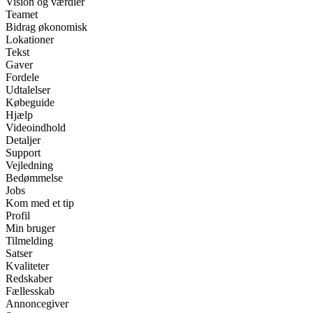
Vision og værdier
Teamet
Bidrag økonomisk
Lokationer
Tekst
Gaver
Fordele
Udtalelser
Købeguide
Hjælp
Videoindhold
Detaljer
Support
Vejledning
Bedømmelse
Jobs
Kom med et tip
Profil
Min bruger
Tilmelding
Satser
Kvaliteter
Redskaber
Fællesskab
Annoncegiver