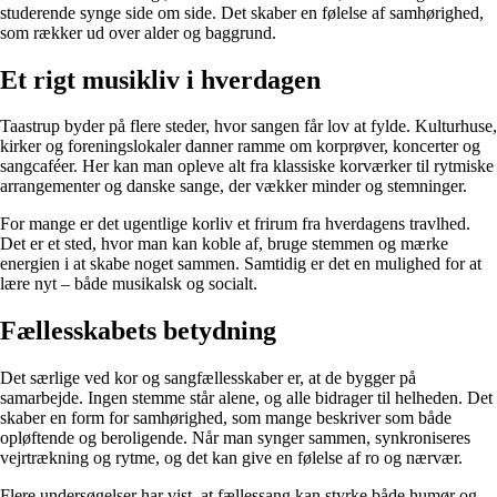
studerende synge side om side. Det skaber en følelse af samhørighed,
som rækker ud over alder og baggrund.
Et rigt musikliv i hverdagen
Taastrup byder på flere steder, hvor sangen får lov at fylde. Kulturhuse,
kirker og foreningslokaler danner ramme om korprøver, koncerter og
sangcaféer. Her kan man opleve alt fra klassiske korværker til rytmiske
arrangementer og danske sange, der vækker minder og stemninger.
For mange er det ugentlige korliv et frirum fra hverdagens travlhed.
Det er et sted, hvor man kan koble af, bruge stemmen og mærke
energien i at skabe noget sammen. Samtidig er det en mulighed for at
lære nyt – både musikalsk og socialt.
Fællesskabets betydning
Det særlige ved kor og sangfællesskaber er, at de bygger på
samarbejde. Ingen stemme står alene, og alle bidrager til helheden. Det
skaber en form for samhørighed, som mange beskriver som både
opløftende og beroligende. Når man synger sammen, synkroniseres
vejrtrækning og rytme, og det kan give en følelse af ro og nærvær.
Flere undersøgelser har vist, at fællessang kan styrke både humør og