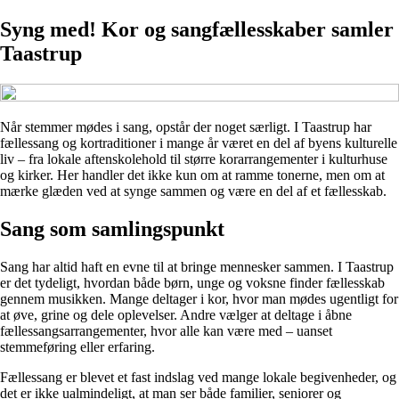
Syng med! Kor og sangfællesskaber samler
Taastrup
Når stemmer mødes i sang, opstår der noget særligt. I Taastrup har
fællessang og kortraditioner i mange år været en del af byens kulturelle
liv – fra lokale aftenskolehold til større korarrangementer i kulturhuse
og kirker. Her handler det ikke kun om at ramme tonerne, men om at
mærke glæden ved at synge sammen og være en del af et fællesskab.
Sang som samlingspunkt
Sang har altid haft en evne til at bringe mennesker sammen. I Taastrup
er det tydeligt, hvordan både børn, unge og voksne finder fællesskab
gennem musikken. Mange deltager i kor, hvor man mødes ugentligt for
at øve, grine og dele oplevelser. Andre vælger at deltage i åbne
fællessangsarrangementer, hvor alle kan være med – uanset
stemmeføring eller erfaring.
Fællessang er blevet et fast indslag ved mange lokale begivenheder, og
det er ikke ualmindeligt, at man ser både familier, seniorer og