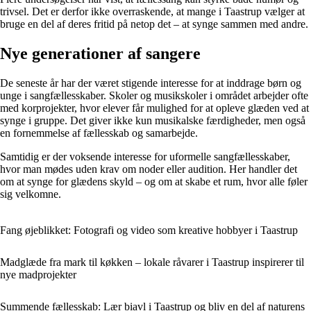
trivsel. Det er derfor ikke overraskende, at mange i Taastrup vælger at
bruge en del af deres fritid på netop det – at synge sammen med andre.
Nye generationer af sangere
De seneste år har der været stigende interesse for at inddrage børn og
unge i sangfællesskaber. Skoler og musikskoler i området arbejder ofte
med korprojekter, hvor elever får mulighed for at opleve glæden ved at
synge i gruppe. Det giver ikke kun musikalske færdigheder, men også
en fornemmelse af fællesskab og samarbejde.
Samtidig er der voksende interesse for uformelle sangfællesskaber,
hvor man mødes uden krav om noder eller audition. Her handler det
om at synge for glædens skyld – og om at skabe et rum, hvor alle føler
sig velkomne.
Fang øjeblikket: Fotografi og video som kreative hobbyer i Taastrup
Madglæde fra mark til køkken – lokale råvarer i Taastrup inspirerer til
nye madprojekter
Summende fællesskab: Lær biavl i Taastrup og bliv en del af naturens