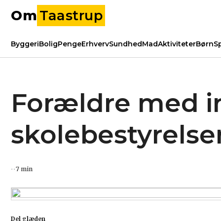
Om
Taastrup
Byggeri
Bolig
Penge
Erhverv
Sundhed
Mad
Aktiviteter
Børn
S
Forældre med i
skolebestyrelser
7 min
Del glæden