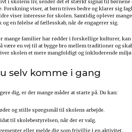
vt i skolens liv, sender det et stærkt signal til børnene
. Forskning viser, at børn trives bedre og klarer sig fag
ldre viser interesse for skolen. Samtidig oplever mange
k og en følelse af fællesskab, når de engagerer sig.
r mange familier har rødder i forskellige kulturer, kan
være en vej til at bygge bro mellem traditioner og ska
 giver skolen et mere mangfoldigt og inkluderende miljø
u selv komme i gang
gere dig, er der mange måder at starte på. Du kan:
der og stille spørgsmål til skolens arbejde.
at til skolebestyrelsen, når der er valg.
gementer eller melde dig som frivillig i en aktivitet.