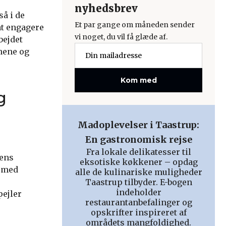
nyhedsbrev
å i de
Et par gange om måneden sender
at engagere
vi noget, du vil få glæde af.
bejdet
nene og
Kom med
g
Madoplevelser i Taastrup:
En gastronomisk rejse
Fra lokale delikatesser til
lens
eksotiske køkkener – opdag
e med
alle de kulinariske muligheder
Taastrup tilbyder. E-bogen
indeholder
pejler
restaurantanbefalinger og
opskrifter inspireret af
områdets mangfoldighed.