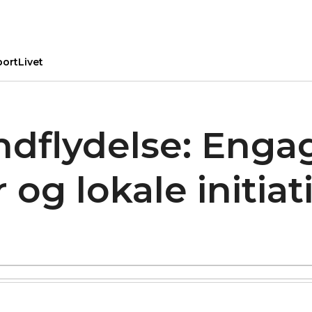
port
Livet
ndflydelse: Enga
 og lokale initiat