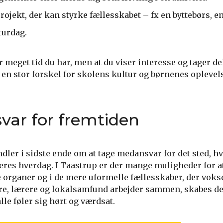
 projekt, der kan styrke fællesskabet – fx en byttebørs, e
turdag.
r meget tid du har, men at du viser interesse og tager del
en stor forskel for skolens kultur og børnenes oplevels
svar for fremtiden
er i sidste ende om at tage medansvar for det sted, h
 deres hverdag. I Taastrup er der mange muligheder for 
e organer og i de mere uformelle fællesskaber, der voks
re, lærere og lokalsamfund arbejder sammen, skabes d
lle føler sig hørt og værdsat.