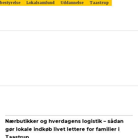
bestyrelse
Lokalsamfund
Uddannelse
Taastrup
Nærbutikker og hverdagens logistik – sådan
gør lokale indkøb livet lettere for familier i
Taastrup