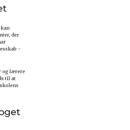
et
e kan
nter, der
har
lesskab –
r og lærere
 til at
 skolens
oget