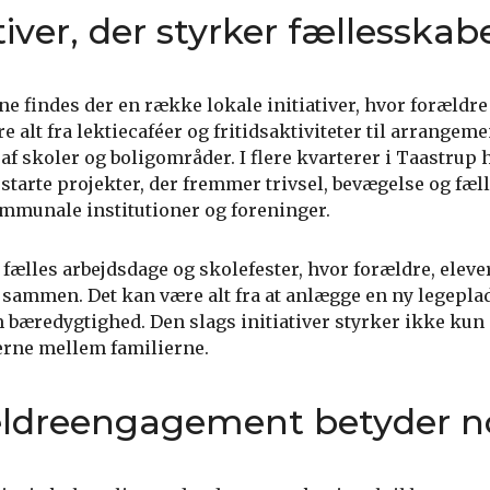
tiver, der styrker fællesskab
e findes der en række lokale initiativer, hvor forældr
 alt fra lektiecaféer og fritidsaktiviteter til arrangeme
af skoler og boligområder. I flere kvarterer i Taastrup 
 starte projekter, der fremmer trivsel, bevægelse og fæl
mmunale institutioner og foreninger.
fælles arbejdsdage og skolefester, hvor forældre, eleve
sammen. Det kan være alt fra at anlægge en ny legeplads
bæredygtighed. Den slags initiativer styrker ikke kun
erne mellem familierne.
ældreengagement betyder n