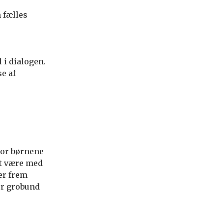
n fælles
 i dialogen.
e af
vor børnene
at være med
er frem
er grobund