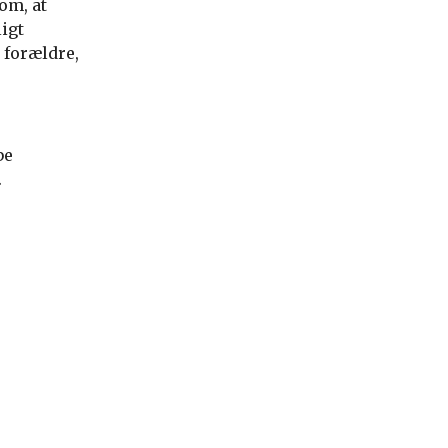
 om, at
ligt
 forældre,
be
.