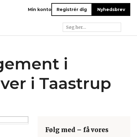
Min konto
Registrér dig
Nyhedsbrev
gement i
iver i Taastrup
Følg med – få vores