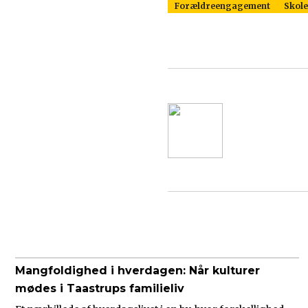
Forældreengagement
Skole
Mangfoldighed i hverdagen: Når kulturer
mødes i Taastrups familieliv