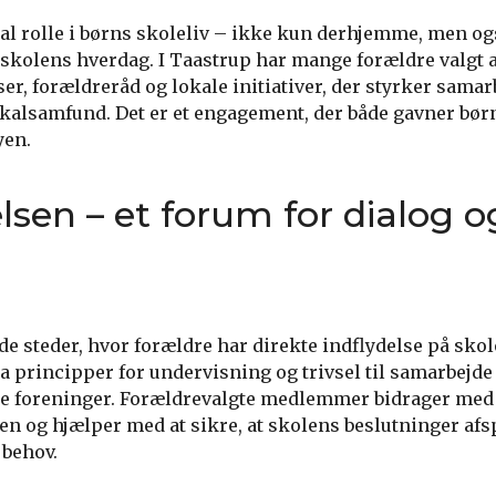
al rolle i børns skoleliv – ikke kun derhjemme, men ogs
 skolens hverdag. I Taastrup har mange forældre valgt 
ser, forældreråd og lokale initiativer, der styrker samar
kalsamfund. Det er et engagement, der både gavner bør
yen.
lsen – et forum for dialog o
 de steder, hvor forældre har direkte indflydelse på sko
fra principper for undervisning og trivsel til samarbejd
ale foreninger. Forældrevalgte medlemmer bidrager med
en og hjælper med at sikre, at skolens beslutninger afs
 behov.