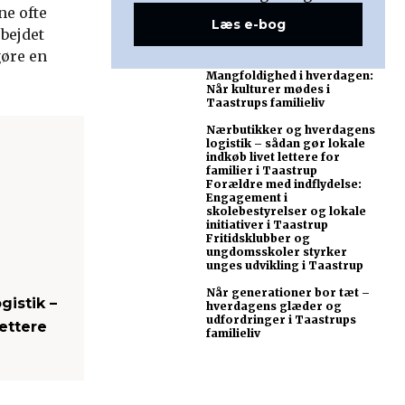
ne ofte
Læs e-bog
bejdet
gøre en
Mangfoldighed i hverdagen:
Når kulturer mødes i
Taastrups familieliv
Nærbutikker og hverdagens
logistik – sådan gør lokale
indkøb livet lettere for
familier i Taastrup
Forældre med indflydelse:
Engagement i
skolebestyrelser og lokale
initiativer i Taastrup
Fritidsklubber og
ungdomsskoler styrker
unges udvikling i Taastrup
Når generationer bor tæt –
istik –
hverdagens glæder og
udfordringer i Taastrups
lettere
familieliv