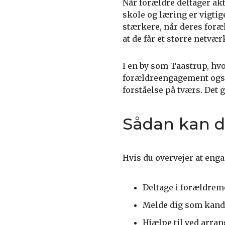
Når forældre deltager akti
skole og læring er vigtige
stærkere, når deres foræ
at de får et større netvær
I en by som Taastrup, hvo
forældreengagement også 
forståelse på tværs. Det
Sådan kan d
Hvis du overvejer at enga
Deltage i forældremø
Melde dig som kandid
Hjælpe til ved arran