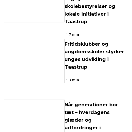
skolebestyrelser og
lokale initiativer i
Taastrup
7 min
Fritidsklubber og
ungdomsskoler styrker
unges udvikling i
Taastrup
3 min
Når generationer bor
tæt – hverdagens
glæder og
udfordringer i