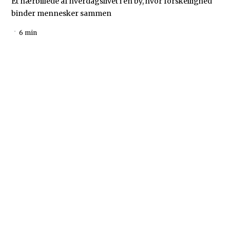
Et nærbillede af hverdagslivet i en by, hvor forskellighed
binder mennesker sammen
6 min