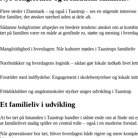
Flere steder i Danmark – og også i Taastrup – ses en stigende interess
for familier, der ønsker nærhed uden at dele alt.
Sådanne boligformer afspejler en bredere tendens: ønsket om at kombine
tæt på familien være en måde at genfinde ro, støtte og mening i hverda
Mangfoldighed i hverdagen: Når kulturer mødes i Taastrups familieliv
Nærbutikker og hverdagens logistik – sådan gør lokale indkøb livet lette
Forældre med indflydelse: Engagement i skolebestyrelser og lokale initi
Fritidsklubber og ungdomsskoler styrker unges udvikling i Taastrup
Et familieliv i udvikling
At bo tæt på hinanden i Taastrup handler i sidste ende om at finde sin 
at familielivet stadig spiller en central rolle – også i en moderne forstad.
Når generationer bor tæt, bliver hverdagen både rigere og mere komplek