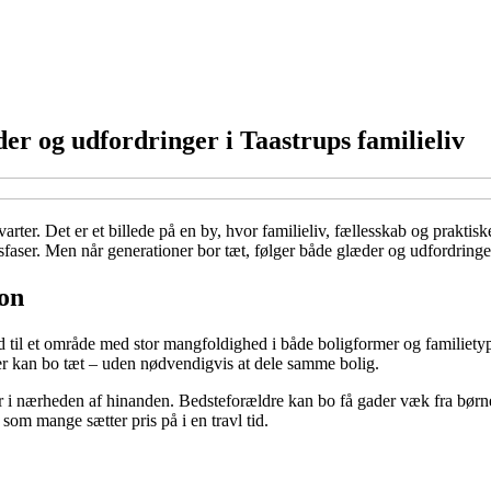
er og udfordringer i Taastrups familieliv
ter. Det er et billede på en by, hvor familieliv, fællesskab og prakti
sfaser. Men når generationer bor tæt, følger både glæder og udfordringe
ion
ad til et område med stor mangfoldighed i både boligformer og familietyp
oner kan bo tæt – uden nødvendigvis at dele samme bolig.
er i nærheden af hinanden. Bedsteforældre kan bo få gader væk fra børn
som mange sætter pris på i en travl tid.