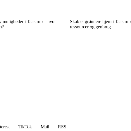
 muligheder i Taastrup – hvor
Skab et grønnere hjem i Taastru
m?
ressourcer og genbrug
terest
TikTok
Mail
RSS