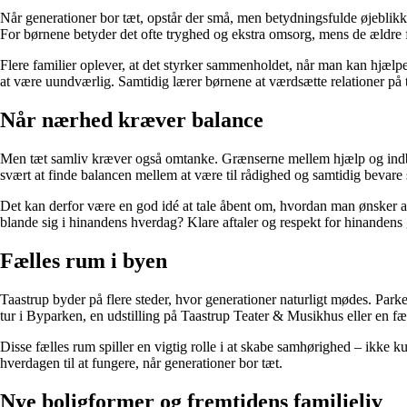
Når generationer bor tæt, opstår der små, men betydningsfulde øjeblikke 
For børnene betyder det ofte tryghed og ekstra omsorg, mens de ældre få
Flere familier oplever, at det styrker sammenholdet, når man kan hjælpe
at være uundværlig. Samtidig lærer børnene at værdsætte relationer på t
Når nærhed kræver balance
Men tæt samliv kræver også omtanke. Grænserne mellem hjælp og indbla
svært at finde balancen mellem at være til rådighed og samtidig bevare si
Det kan derfor være en god idé at tale åbent om, hvordan man ønsker 
blande sig i hinandens hverdag? Klare aftaler og respekt for hinandens gr
Fælles rum i byen
Taastrup byder på flere steder, hvor generationer naturligt mødes. Pa
tur i Byparken, en udstilling på Taastrup Teater & Musikhus eller en fæll
Disse fælles rum spiller en vigtig rolle i at skabe samhørighed – ikke
hverdagen til at fungere, når generationer bor tæt.
Nye boligformer og fremtidens familieliv