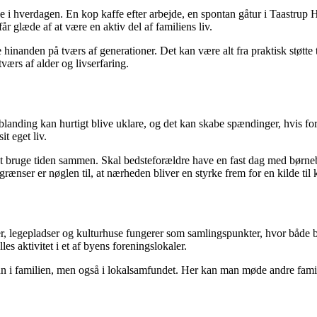
i hverdagen. En kop kaffe efter arbejde, en spontan gåtur i Taastrup Hove
r glæde af at være en aktiv del af familiens liv.
 hinanden på tværs af generationer. Det kan være alt fra praktisk støtte
værs af alder og livserfaring.
nding kan hurtigt blive uklare, og det kan skabe spændinger, hvis for
t eget liv.
at bruge tiden sammen. Skal bedsteforældre have en fast dag med børne
ænser er nøglen til, at nærheden bliver en styrke frem for en kilde til k
rker, legepladser og kulturhuse fungerer som samlingspunkter, hvor båd
es aktivitet i et af byens foreningslokaler.
 kun i familien, men også i lokalsamfundet. Her kan man møde andre fam