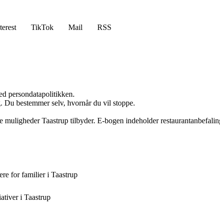
terest
TikTok
Mail
RSS
ed persondatapolitikken.
g. Du bestemmer selv, hvornår du vil stoppe.
ske muligheder Taastrup tilbyder. E-bogen indeholder restaurantanbefalin
re for familier i Taastrup
ativer i Taastrup