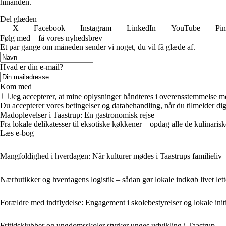
hinanden.
Del glæden
X
Facebook
Instagram
LinkedIn
YouTube
Pin
Følg med – få vores nyhedsbrev
Et par gange om måneden sender vi noget, du vil få glæde af.
Hvad er din e-mail?
Kom med
Jeg accepterer, at mine oplysninger håndteres i overensstemmelse m
Du accepterer vores betingelser og databehandling, når du tilmelder di
Madoplevelser i Taastrup: En gastronomisk rejse
Fra lokale delikatesser til eksotiske køkkener – opdag alle de kulinari
Læs e-bog
Mangfoldighed i hverdagen: Når kulturer mødes i Taastrups familieliv
Nærbutikker og hverdagens logistik – sådan gør lokale indkøb livet lette
Forældre med indflydelse: Engagement i skolebestyrelser og lokale initi
Fritidsklubber og ungdomsskoler styrker unges udvikling i Taastrup