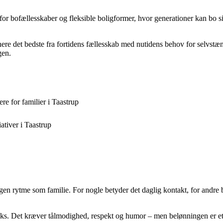
e for bofællesskaber og fleksible boligformer, hvor generationer kan bo
re det bedste fra fortidens fællesskab med nutidens behov for selvstænd
gen.
re for familier i Taastrup
ativer i Taastrup
egen rytme som familie. For nogle betyder det daglig kontakt, for andre 
s. Det kræver tålmodighed, respekt og humor – men belønningen er et st