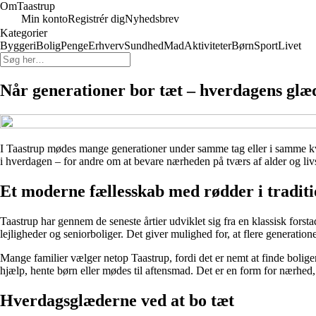
Om
Taastrup
Min konto
Registrér dig
Nyhedsbrev
Kategorier
Byggeri
Bolig
Penge
Erhverv
Sundhed
Mad
Aktiviteter
Børn
Sport
Livet
Når generationer bor tæt – hverdagens glæd
I Taastrup mødes mange generationer under samme tag eller i samme kvar
i hverdagen – for andre om at bevare nærheden på tværs af alder og liv
Et moderne fællesskab med rødder i tradit
Taastrup har gennem de seneste årtier udviklet sig fra en klassisk forst
lejligheder og seniorboliger. Det giver mulighed for, at flere generati
Mange familier vælger netop Taastrup, fordi det er nemt at finde bolig
hjælp, hente børn eller mødes til aftensmad. Det er en form for nærhed, 
Hverdagsglæderne ved at bo tæt